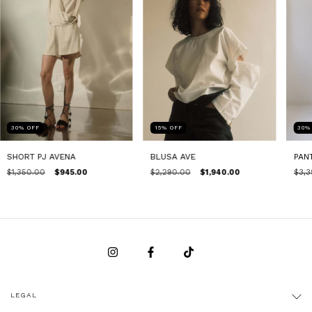
30
%
OFF
15
%
OFF
30
SHORT PJ AVENA
BLUSA AVE
PAN
$1,350.00
$945.00
$2,290.00
$1,940.00
$3,3
LEGAL