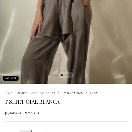
30
%
OFF
Inicio
.
MUJER
.
ARCHIVO ARKATHA
.
T SHIRT OJAL BLANCA
T SHIRT OJAL BLANCA
$1,050.00
$735.00