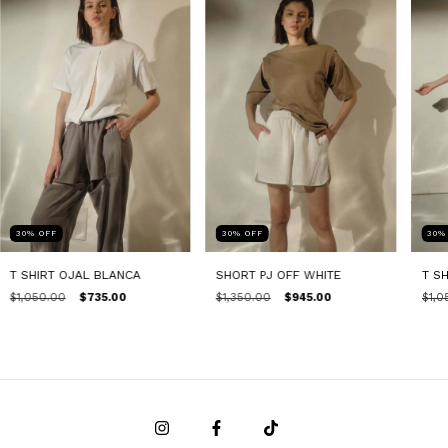
30
%
OFF
30
%
OFF
30
T SHIRT OJAL BLANCA
SHORT PJ OFF WHITE
T S
$1,050.00
$735.00
$1,350.00
$945.00
$1,0