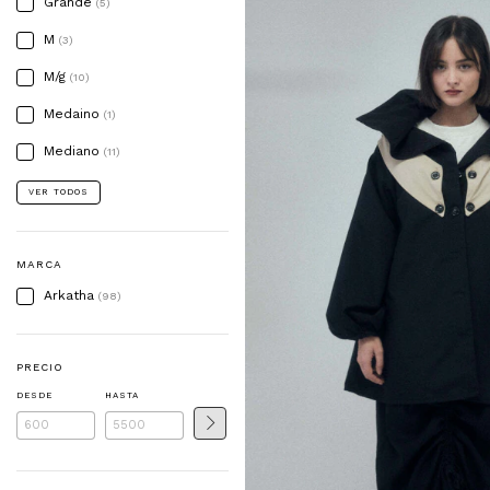
Grande
(5)
M
(3)
M/g
(10)
Medaino
(1)
Mediano
(11)
VER TODOS
MARCA
Arkatha
(98)
PRECIO
DESDE
HASTA