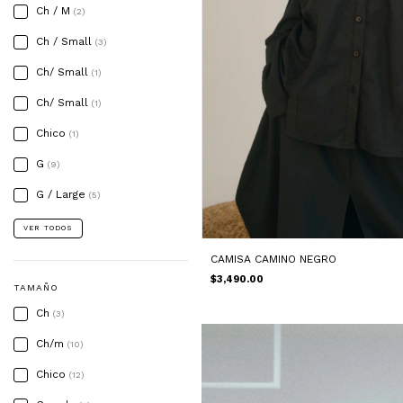
Ch / M
(2)
Ch / Small
(3)
Ch/ Small
(1)
Ch/ Small
(1)
Chico
(1)
G
(9)
G / Large
(5)
VER TODOS
CAMISA CAMINO NEGRO
$3,490.00
TAMAÑO
Ch
(3)
Ch/m
(10)
Chico
(12)