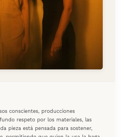
os conscientes, producciones
undo respeto por los materiales, las
ada pieza está pensada para sostener,
, permitiendo que quien la usa la haga