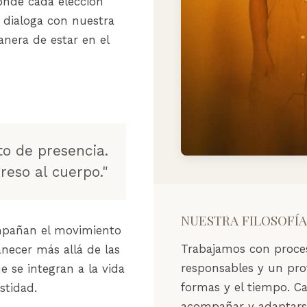
onde cada elección
 dialoga con nuestra
nera de estar en el
to de presencia.
eso al cuerpo."
NUESTRA FILOSOFÍA
mpañan el movimiento
Trabajamos con proces
necer más allá de las
responsables y un prof
 se integran a la vida
formas y el tiempo. C
stidad.
acompañar y adaptarse