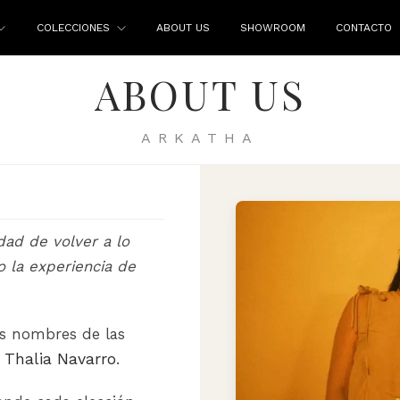
COLECCIONES
ABOUT US
SHOWROOM
CONTACTO
ABOUT US
ARKATHA
dad de volver a lo
o la experiencia de
os nombres de las
y
Thalia Navarro
.