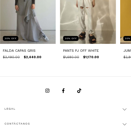
30
%
OFF
30
%
OFF
30
FALDA CAPAS GRIS
PANTS PJ OFF WHITE
JUM
$3,490.00
$2,440.00
$1,680.00
$1,170.00
$2,8
LEGAL
CONTÁCTANOS