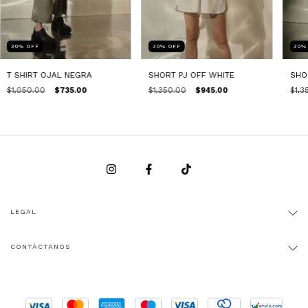
30
%
OFF
30
%
OFF
30
T SHIRT OJAL NEGRA
SHORT PJ OFF WHITE
SHO
$1,050.00
$735.00
$1,350.00
$945.00
$1,3
LEGAL
CONTÁCTANOS