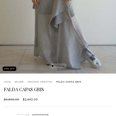
30
%
OFF
Inicio
.
MUJER
.
ARCHIVO ARKATHA
.
FALDA CAPAS GRIS
FALDA CAPAS GRIS
$3,490.00
$2,440.00