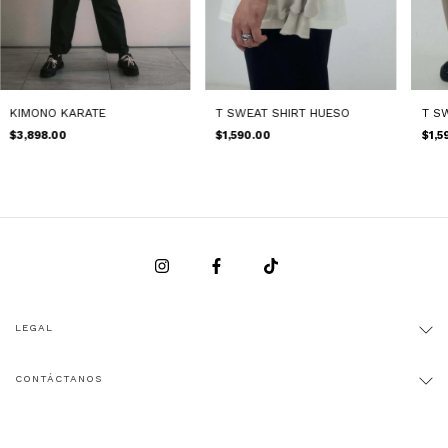
KIMONO KARATE
T SWEAT SHIRT HUESO
T S
$3,898.00
$1,590.00
$1,5
LEGAL
CONTÁCTANOS