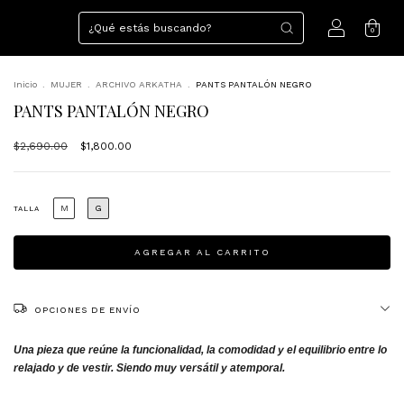
0
Inicio
.
MUJER
.
ARCHIVO ARKATHA
.
PANTS PANTALÓN NEGRO
PANTS PANTALÓN NEGRO
$2,690.00
$1,800.00
M
G
TALLA
OPCIONES DE ENVÍO
Una pieza que reúne la funcionalidad, la comodidad y el equilibrio entre lo
relajado y de vestir. Siendo muy versátil y atemporal.