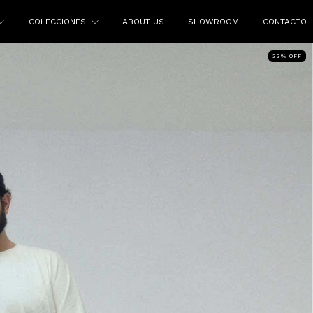
COLECCIONES
ABOUT US
SHOWROOM
CONTACTO
33
%
OFF