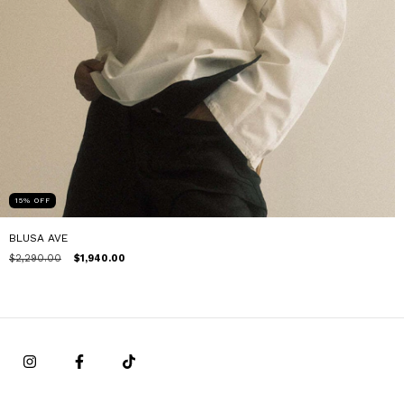
15
%
OFF
BLUSA AVE
$2,290.00
$1,940.00