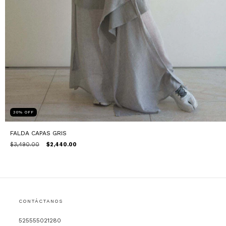
30
%
OFF
FALDA CAPAS GRIS
$3,490.00
$2,440.00
CONTÁCTANOS
525555021280