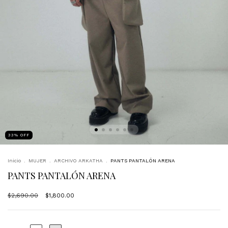
33
%
OFF
Inicio
.
MUJER
.
ARCHIVO ARKATHA
.
PANTS PANTALÓN ARENA
PANTS PANTALÓN ARENA
$2,690.00
$1,800.00