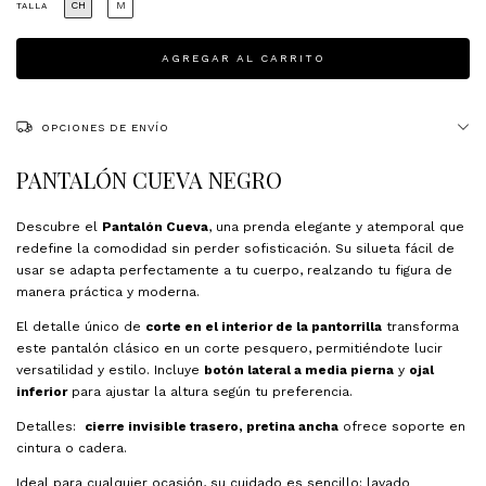
CH
M
TALLA
OPCIONES DE ENVÍO
PANTALÓN CUEVA NEGRO
Descubre el
Pantalón Cueva
, una prenda elegante y atemporal que
redefine la comodidad sin perder sofisticación. Su silueta fácil de
usar se adapta perfectamente a tu cuerpo, realzando tu figura de
manera práctica y moderna.
El detalle único de
corte en el interior de la pantorrilla
transforma
este pantalón clásico en un corte pesquero, permitiéndote lucir
versatilidad y estilo. Incluye
botón lateral a media pierna
y
ojal
inferior
para ajustar la altura según tu preferencia.
Detalles:
cierre invisible trasero,
pretina ancha
ofrece soporte en
cintura o cadera.
Ideal para cualquier ocasión, su cuidado es sencillo: lavado