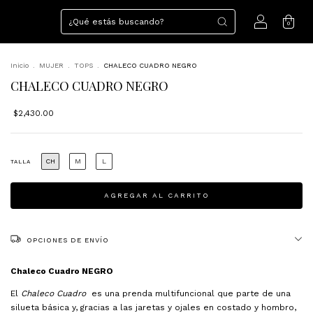
0
Inicio
.
MUJER
.
TOPS
.
CHALECO CUADRO NEGRO
CHALECO CUADRO NEGRO
$2,430.00
CH
M
L
TALLA
OPCIONES DE ENVÍO
Chaleco Cuadro NEGRO
El
Chaleco Cuadro
es una prenda multifuncional que parte de una
silueta básica y, gracias a las jaretas y ojales en costado y hombro,