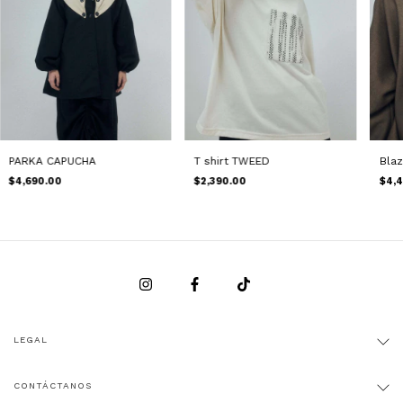
PARKA CAPUCHA
T shirt TWEED
Blaz
$4,690.00
$2,390.00
$4,4
LEGAL
CONTÁCTANOS