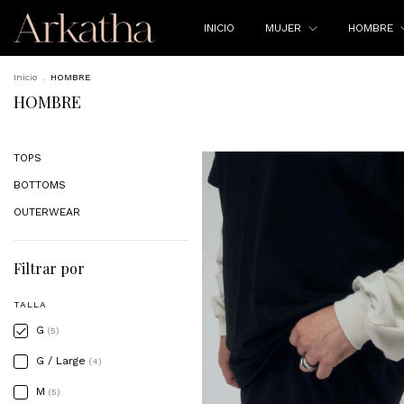
INICIO
MUJER
HOMBRE
Inicio
.
HOMBRE
HOMBRE
TOPS
BOTTOMS
OUTERWEAR
Filtrar por
TALLA
G
(5)
G / Large
(4)
M
(5)