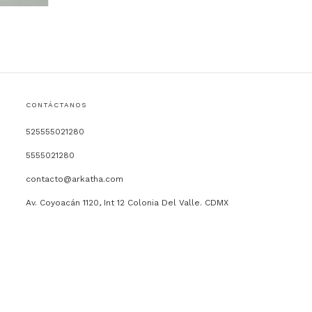
CONTÁCTANOS
525555021280
5555021280
contacto@arkatha.com
Av. Coyoacán 1120, Int 12 Colonia Del Valle. CDMX