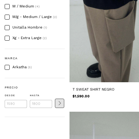
M / Medium
(4)
M/g - Medium / Large
(2)
Unitalla Hombre
(1)
Xg - Extra Large
(2)
MARCA
Arkatha
(5)
PRECIO
T SWEAT SHIRT NEGRO
DESDE
HASTA
$1,590.00