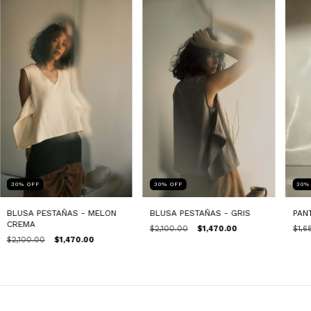
30
%
OFF
30
%
OFF
30
BLUSA PESTAÑAS - MELON
BLUSA PESTAÑAS - GRIS
PAN
CREMA
$2,100.00
$1,470.00
$1,6
$2,100.00
$1,470.00