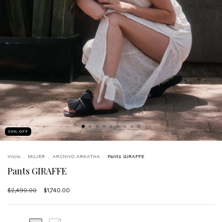
30
%
OFF
Inicio
.
MUJER
.
ARCHIVO ARKATHA
.
Pants GIRAFFE
Pants GIRAFFE
$2,490.00
$1,740.00