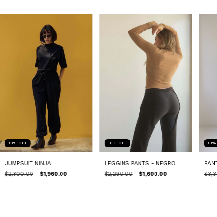
30
%
OFF
30
%
OFF
30
JUMPSUIT NINJA
LEGGINS PANTS - NEGRO
PAN
$2,800.00
$1,960.00
$2,290.00
$1,600.00
$3,3