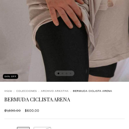
64
%
OFF
Inicio
.
COLECCIONES
.
ARCHIVO ARKATHA
.
BERMUDA CICLISTA ARENA
BERMUDA CICLISTA ARENA
$1,690.00
$600.00