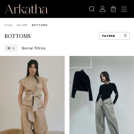
0
Inicio
.
MUJER
.
BOTTOMS
BOTTOMS
FILTRAR
Borrar filtros
M