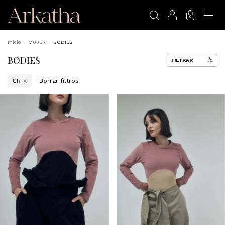
0
Inicio
.
MUJER
.
BODIES
BODIES
FILTRAR
Borrar filtros
Ch