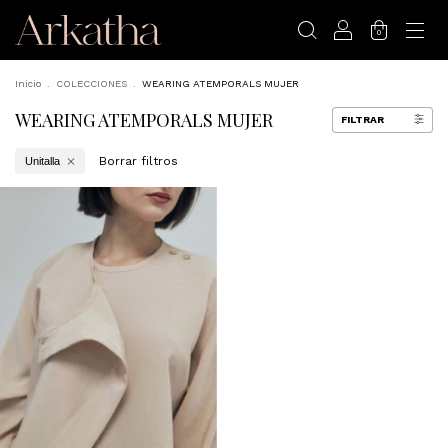
0
Inicio
.
COLECCIONES
.
WEARING ATEMPORALS MUJER
WEARING ATEMPORALS MUJER
FILTRAR
Borrar filtros
Unitalla