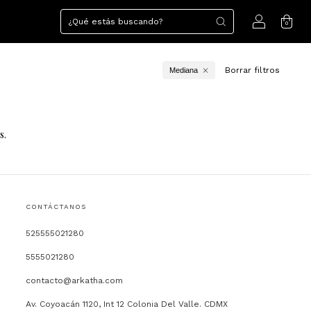
0
Borrar filtros
Mediana
s.
CONTÁCTANOS
525555021280
5555021280
contacto@arkatha.com
Av. Coyoacán 1120, Int 12 Colonia Del Valle. CDMX