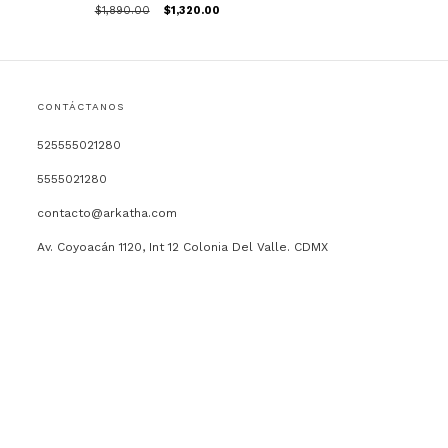
$1,890.00
$1,320.00
CONTÁCTANOS
525555021280
5555021280
contacto@arkatha.com
Av. Coyoacán 1120, Int 12 Colonia Del Valle. CDMX