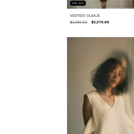
30
%
OFF
VESTIDO OLEAJE
$3,390.00
$2,370.00