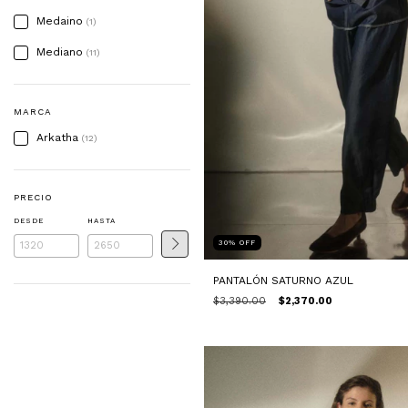
Medaino
(1)
Mediano
(11)
MARCA
Arkatha
(12)
PRECIO
DESDE
HASTA
30
%
OFF
PANTALÓN SATURNO AZUL
$3,390.00
$2,370.00