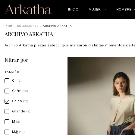
INICIO
MUJER
HOMBRE
Inicio
.
COLECCIONES
.
ARCHIVO ARKATHA
ARCHIVO ARKATHA
Archivo Arkatha piezas selecc. que marcaron distintas momentos de la 
Filtrar por
TAMAÑO
Ch
(2)
Ch/m
(10)
Chico
(12)
Grande
(5)
M
(2)
M/g
(10)