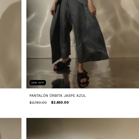
30
%
OFF
PANTALÓN ÓRBITA JASPE AZUL
$3,790.00
$2,650.00