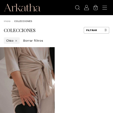
0
Inicio
.
COLECCIONES
COLECCIONES
FILTRAR
Borrar filtros
Chico